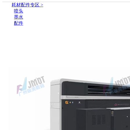
耗材配件专区 >
喷头
墨水
配件