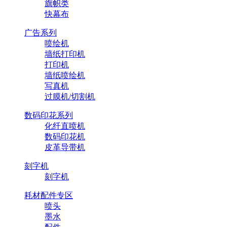
旗帜类
快幕布
广告系列
喷绘机
墙纸打印机
打印机
墙纸喷绘机
写真机
过膜机/切割机
数码印花系列
化纤直喷机
数码印花机
皮革导带机
刻字机
刻字机
耗材配件专区
喷头
墨水