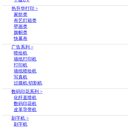
热升华打印 >
家纺类
布艺灯箱类
壁画类
旗帜类
快幕布
广告系列 >
喷绘机
墙纸打印机
打印机
墙纸喷绘机
写真机
过膜机/切割机
数码印花系列 >
化纤直喷机
数码印花机
皮革导带机
刻字机 >
刻字机